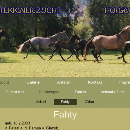
Zucht
Galerie
Anfahrt
Kontakt
Impr
Zuchtstuten
Deckhengste
Fohlen
Verkaufspferde
Askari
Fahty
Oklan
Fahty
geb. 16.2.2003
v. Feisal a. d. Pampa v. Glazok,